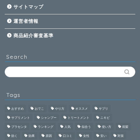
サイトマップ
運営者情報
商品紹介審査基準
Search
Tags
おすすめ
おでこ
やり方
オススメ
サプリ
サプリメント
シャンプー
トリートメント
ニキビ
プラセンタ
ランキング
人気
似合う
使い方
前髪
効く
効果
原因
口コミ
女性
安い
対策