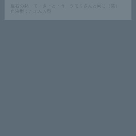
座右の銘：て・き・と・う タモリさんと同じ（笑）
血液型：たぶんＡ型