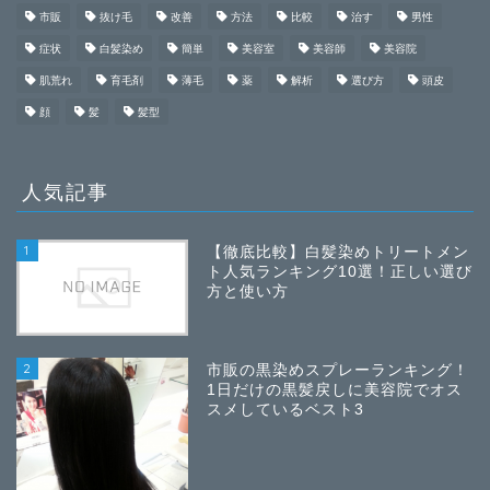
市販
抜け毛
改善
方法
比較
治す
男性
症状
白髪染め
簡単
美容室
美容師
美容院
肌荒れ
育毛剤
薄毛
薬
解析
選び方
頭皮
顔
髪
髪型
人気記事
1
【徹底比較】白髪染めトリートメン
ト人気ランキング10選！正しい選び
方と使い方
2
市販の黒染めスプレーランキング！
1日だけの黒髪戻しに美容院でオス
スメしているベスト3