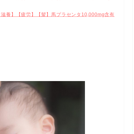
養】【疲労】【髪】馬プラセンタ10,000mg含有