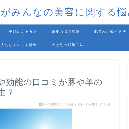
師がみんなの美容に関する悩
美肌になる方法
頭皮の悩み解決
肌荒れに効く方法
個人的なトレンド情報
抜け毛の対策方法
や効能の口コミが豚や羊の
由？
2014年12月13日
/
2016年1月12日