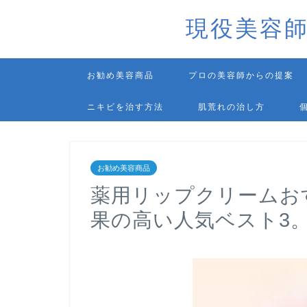
現役美容
お勧め美容商品
プロの美容師からの提案
ニキビを治す方法
肌荒れの治し方
お勧め美容商品
薬用リップクリームお
果の高い人気ベスト3