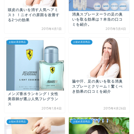
頭皮の臭いを消す人気ヘアミ
消臭スプレーヌーラの足の臭
スト ！ニオイの原因を改善す
いを取る効果は？本当の口コ
る2つの効果
ミを紹介。
2015年4月1日
2015年5月4日
お勧め美容商品
お勧め美容商品
脇や汗、足の臭いを取る消臭
スプレーとクリーム！驚くべ
き効果の口コミを紹介
メンズ香水ランキング！女性
美容師が選ぶ人気フレグラン
ス
2015年1月4日
2015年4月26日
お勧め美容商品
お勧め美容商品