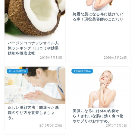
綺麗な肌になる為に続けてい
る事！現役美容師のこだわり
バージンココナッツオイル人
気ランキング！口コミや効果
効能を徹底比較
2015年7月31日
2016年2月26日
正しい洗顔方法
お勧め美容商品
正しい洗顔方法！間違った洗
美肌になるには体の内側か
顔のやり方を改善しましょ
ら！きれいな肌に効く食べ物
う。
やサプリのおすすめ。
2016年3月25日
2015年3月2日