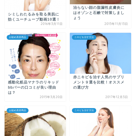
治らない顔の脂漏性皮膚炎に
はオゾンと石鹸で対策しまし
シミしわたるみを取る美肌に
ょう
効くユーチューブ動画10選！
2016年3月11日
2015年11月13日
お勧め美容商品
ニキビを治す方法
赤ニキビを治す人気のサプリ
感動化粧品マナラのリキッド
メント９選を比較！オススメ
bbバーの口コミが良い理由
の選び方
は？
2015年3月20日
2017年12月3日
お勧め美容商品
ニキビを治す方法