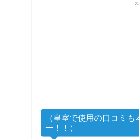
ス
（皇室で使用の口コミも
一！！）