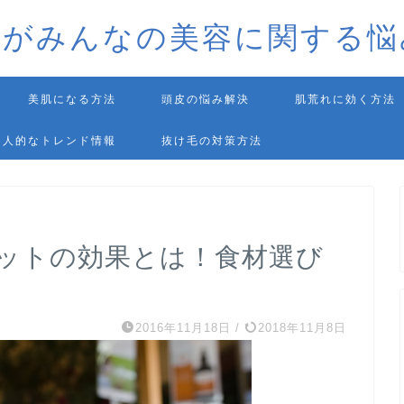
師がみんなの美容に関する悩
美肌になる方法
頭皮の悩み解決
肌荒れに効く方法
個人的なトレンド情報
抜け毛の対策方法
ットの効果とは！食材選び
2016年11月18日
/
2018年11月8日