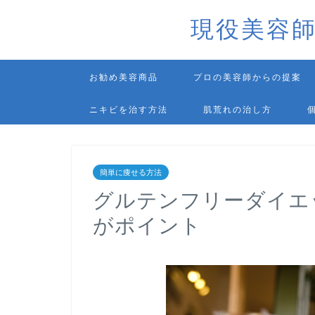
現役美容
お勧め美容商品
プロの美容師からの提案
ニキビを治す方法
肌荒れの治し方
簡単に痩せる方法
グルテンフリーダイエ
がポイント