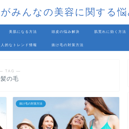
師がみんなの美容に関する悩
美肌になる方法
頭皮の悩み解決
肌荒れに効く方法
個人的なトレンド情報
抜け毛の対策方法
― TAG ―
髪の毛
抜け毛の対策方法