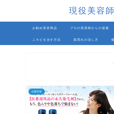
現役美容
お勧め美容商品
プロの美容師からの提案
ニキビを治す方法
肌荒れの治し方
白髪対策