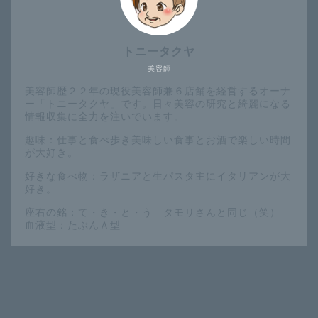
トニータクヤ
美容師
美容師歴２２年の現役美容師兼６店舗を経営するオーナ
ー「トニータクヤ」です。日々美容の研究と綺麗になる
情報収集に全力を注いでいます。
趣味：仕事と食べ歩き美味しい食事とお酒で楽しい時間
が大好き。
好きな食べ物：ラザニアと生パスタ主にイタリアンが大
好き。
座右の銘：て・き・と・う タモリさんと同じ（笑）
血液型：たぶんＡ型