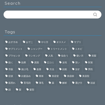
Search
Tags
おすすめ
おでこ
やり方
オススメ
サプリ
サプリメント
シャンプー
トリートメント
ニキビ
プラセンタ
ランキング
人気
似合う
使い方
前髪
効く
効果
原因
口コミ
女性
安い
対策
市販
抜け毛
改善
方法
比較
治す
男性
症状
白髪染め
簡単
美容室
美容師
美容院
肌荒れ
育毛剤
薄毛
薬
解析
選び方
頭皮
顔
髪
髪型