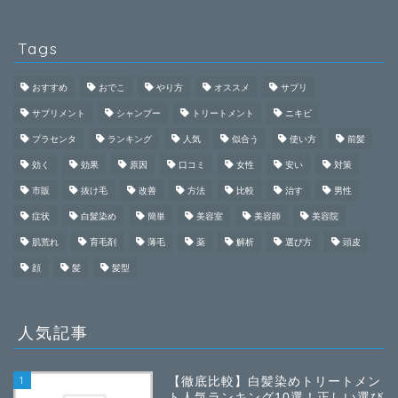
Tags
おすすめ
おでこ
やり方
オススメ
サプリ
サプリメント
シャンプー
トリートメント
ニキビ
プラセンタ
ランキング
人気
似合う
使い方
前髪
効く
効果
原因
口コミ
女性
安い
対策
市販
抜け毛
改善
方法
比較
治す
男性
症状
白髪染め
簡単
美容室
美容師
美容院
肌荒れ
育毛剤
薄毛
薬
解析
選び方
頭皮
顔
髪
髪型
人気記事
1
【徹底比較】白髪染めトリートメン
ト人気ランキング10選！正しい選び