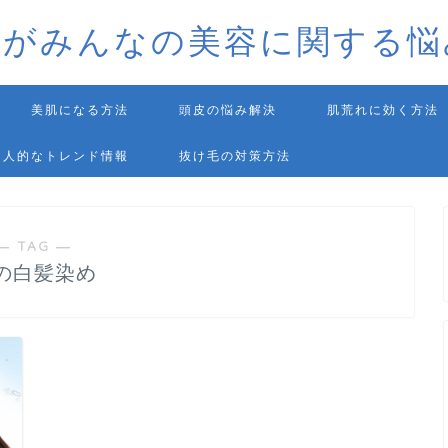
師がみんなの美容に関する悩
美肌になる方法
頭皮の悩み解決
肌荒れに効く方法
個人的なトレンド情報
抜け毛の対策方法
― TAG ―
の白髪染め