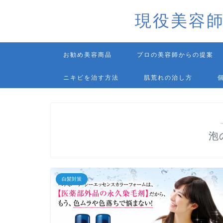
現役美容
お勧め美容商品
プロの美容師からの提案
ニキビを治す方法
肌荒れの治し方
泡
白髪対策