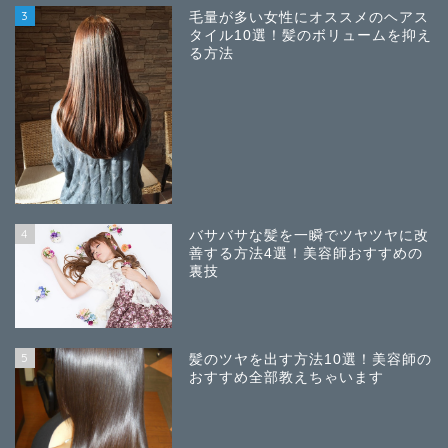
3
毛量が多い女性にオススメのヘアス
タイル10選！髪のボリュームを抑え
る方法
4
バサバサな髪を一瞬でツヤツヤに改
善する方法4選！美容師おすすめの
裏技
5
髪のツヤを出す方法10選！美容師の
おすすめ全部教えちゃいます