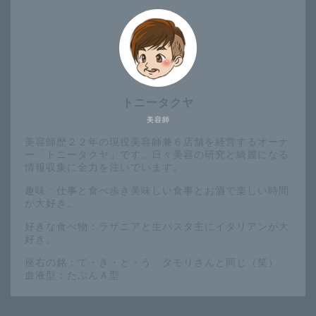
トニータクヤ
美容師
美容師歴２２年の現役美容師兼６店舗を経営するオーナ
ー「トニータクヤ」です。日々美容の研究と綺麗になる
情報収集に全力を注いでいます。
趣味：仕事と食べ歩き美味しい食事とお酒で楽しい時間
が大好き。
好きな食べ物：ラザニアと生パスタ主にイタリアンが大
好き。
座右の銘：て・き・と・う タモリさんと同じ（笑）
血液型：たぶんＡ型