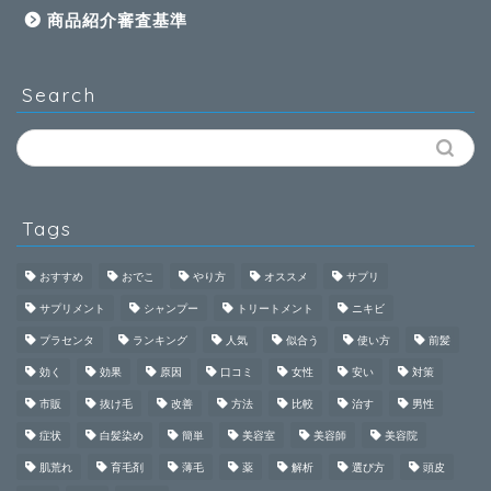
商品紹介審査基準
Search
Tags
おすすめ
おでこ
やり方
オススメ
サプリ
サプリメント
シャンプー
トリートメント
ニキビ
プラセンタ
ランキング
人気
似合う
使い方
前髪
効く
効果
原因
口コミ
女性
安い
対策
市販
抜け毛
改善
方法
比較
治す
男性
症状
白髪染め
簡単
美容室
美容師
美容院
肌荒れ
育毛剤
薄毛
薬
解析
選び方
頭皮