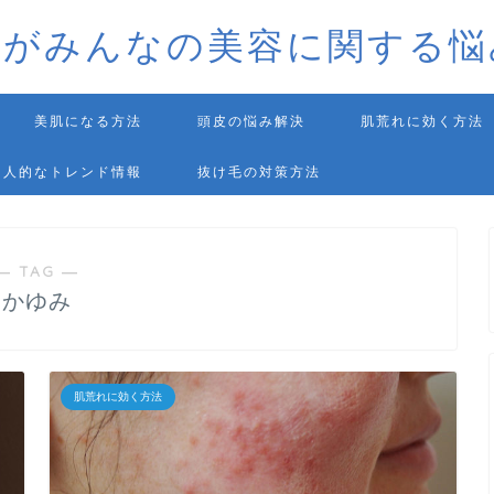
師がみんなの美容に関する悩
美肌になる方法
頭皮の悩み解決
肌荒れに効く方法
個人的なトレンド情報
抜け毛の対策方法
― TAG ―
かゆみ
肌荒れに効く方法