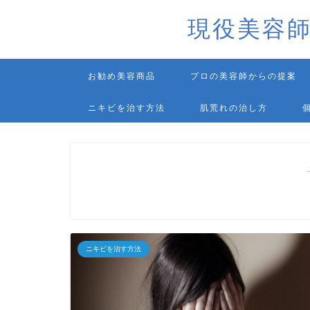
現役美容
お勧め美容商品
プロの美容師からの提案
ニキビを治す方法
肌荒れの治し方
ニキビを治す方法